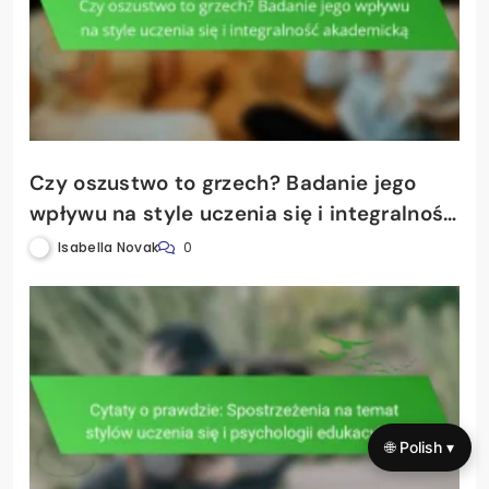
Czy oszustwo to grzech? Badanie jego
wpływu na style uczenia się i integralność
akademicką
Isabella Novak
0
🌐 Polish ▾