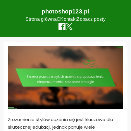
photoshop123.pl
Strona główna
O
Kontakt
Zobacz posty
Skip
to
content
Zrozumienie stylów uczenia się jest kluczowe dla
skutecznej edukacji, jednak panuje wiele