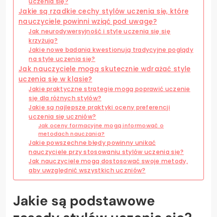
uczenia się?
Jakie są rzadkie cechy stylów uczenia się, które
nauczyciele powinni wziąć pod uwagę?
Jak neurodywersyjność i style uczenia się się
krzyżują?
Jakie nowe badania kwestionują tradycyjne poglądy
na style uczenia się?
Jak nauczyciele mogą skutecznie wdrażać style
uczenia się w klasie?
Jakie praktyczne strategie mogą poprawić uczenie
się dla różnych stylów?
Jakie są najlepsze praktyki oceny preferencji
uczenia się uczniów?
Jak oceny formacyjne mogą informować o
metodach nauczania?
Jakie powszechne błędy powinny unikać
nauczyciele przy stosowaniu stylów uczenia się?
Jak nauczyciele mogą dostosować swoje metody,
aby uwzględnić wszystkich uczniów?
Jakie są podstawowe