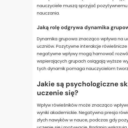
nauczyciele muszą sprzyjać pozytywnemu 
nauczania.
Jaką rolę odgrywa dynamika grupow
Dynamika grupowa znacząco wpływa na ucz
uczniów. Pozytywne interakcje rówieśnicze
negatywne wpływy mogą hamować rozwój m
wspierających grupach osiągają wyższe wyn
tych dynamik pomaga nauczycielom tworzy
Jakie są psychologiczne s
uczenie się?
Wpływ rówieśników może znacząco wpływać 
wyniki akademickie. Negatywna presja rów
złych nawyków w nauce, podczas gdy pozy
uczenie się i motywację. Badania wskazują