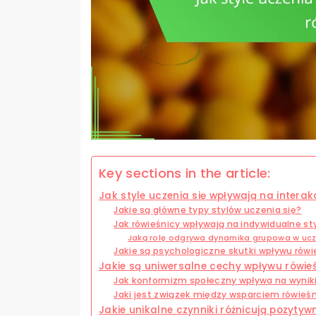
Key sections in the article:
Jak style uczenia się wpływają na interak
Jakie są główne typy stylów uczenia się?
Jak rówieśnicy wpływają na indywidualne sty
Jaką rolę odgrywa dynamika grupowa w ucz
Jakie są psychologiczne skutki wpływu rówi
Jakie są uniwersalne cechy wpływu rówie
Jak konformizm społeczny wpływa na wynik
Jaki jest związek między wsparciem rówie
Jakie unikalne czynniki różnicują pozyty