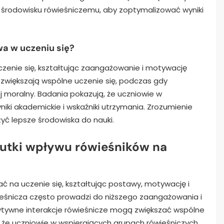
środowisku rówieśniczemu, aby zoptymalizować wyniki
a w uczeniu się?
enie się, kształtując zaangażowanie i motywację
 zwiększają wspólne uczenie się, podczas gdy
oralny. Badania pokazują, że uczniowie w
iki akademickie i wskaźniki utrzymania. Zrozumienie
ć lepsze środowiska do nauki.
kutki wpływu rówieśników na
na uczenie się, kształtując postawy, motywację i
ieśnicza często prowadzi do niższego zaangażowania i
tywne interakcje rówieśnicze mogą zwiększać wspólne
, że uczniowie w wspierających grupach rówieśniczych