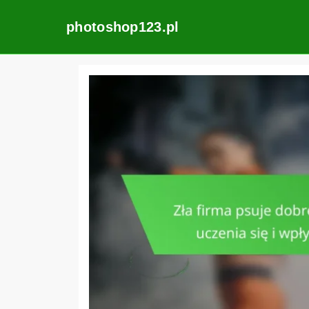
photoshop123.pl
Skip
to
content