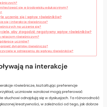
ieśniczych?
nifestować się w środowisku edukacyjnym?
j?
e uczenia się i wpływ rówieśników?
ia się i interakcje rówieśnicze?
wieśniczych na uczenie się?
ciele, aby złagodzić negatywny wpływ rówieśników?
 relacjom rówieśniczym?
spółpracę uczniów?
oprawić dynamikę rówieśniczą?
czyciele w odniesieniu do wpływu rówieśników?
pływają na interakcje
erakcje rówieśnicze, kształtując preferencje
przykład, uczniowie wzrokowi mogą preferować
ie słuchowi odnajdują się w dyskusjach. Ta różnorodność
szonej kreatywności, w zależności od tego, jak dobrze