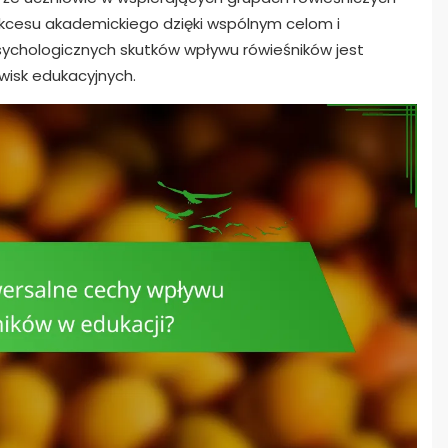
kcesu akademickiego dzięki wspólnym celom i
sychologicznych skutków wpływu rówieśników jest
wisk edukacyjnych.