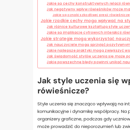
Jakie są cechy konstruktywnych relacji rów
Jak negatywny wpływ rówieśników może ma
Jakie są oznaki szkodliwej presji rówieśnicze
Jakie rzadkie cechy mogą wpływać na styl
Jak różnice kulturowe kształtują style uczen
Jakie są implikacje cyfrowych interakcji ró
Jakie strategie mogą wykorzystać nauczy
Jak nauczyciele mogą sprzyjać pozytywnym
Jakie najlepsze praktyki mogą zwiększyć w
Jak świadomość stylów uczenia się może p
Jakie powszechne błędy powinni unikać nau
Jak style uczenia się w
rówieśnicze?
Style uczenia się znacząco wpływają na int
komunikacyjne i dynamikę współpracy. Na 
organizery graficzne, podczas gdy uczniow
może prowadzić do nieporozumień lub zwięk