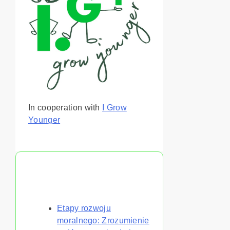
In cooperation with
I Grow
Younger
Może Ci się również
spodobać
Etapy rozwoju
moralnego: Zrozumienie