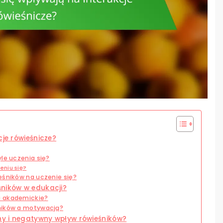
cje rówieśnicze?
le uczenia się?
eniu się?
eśników na uczenie się?
śników w edukacji?
i akademickie?
śników a motywacją?
wny i negatywny wpływ rówieśników?