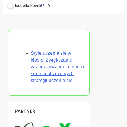
akademickie w edukacji
Isabella Novak
0
Odkryj losowy post
Style uczenia się w
klasie: Zwiększanie
zaangażowania, retencji i
spersonalizowanych
strategii uczenia się
PARTNER