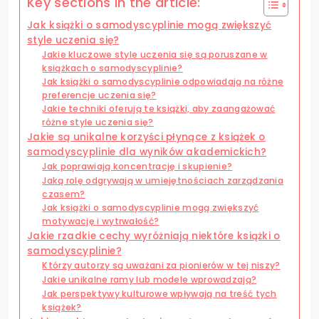
Key sections in the article:
Jak książki o samodyscyplinie mogą zwiększyć
style uczenia się?
Jakie kluczowe style uczenia się są poruszane w
książkach o samodyscyplinie?
Jak książki o samodyscyplinie odpowiadają na różne
preferencje uczenia się?
Jakie techniki oferują te książki, aby zaangażować
różne style uczenia się?
Jakie są unikalne korzyści płynące z książek o
samodyscyplinie dla wyników akademickich?
Jak poprawiają koncentrację i skupienie?
Jaką rolę odgrywają w umiejętnościach zarządzania
czasem?
Jak książki o samodyscyplinie mogą zwiększyć
motywację i wytrwałość?
Jakie rzadkie cechy wyróżniają niektóre książki o
samodyscyplinie?
Którzy autorzy są uważani za pionierów w tej niszy?
Jakie unikalne ramy lub modele wprowadzają?
Jak perspektywy kulturowe wpływają na treść tych
książek?