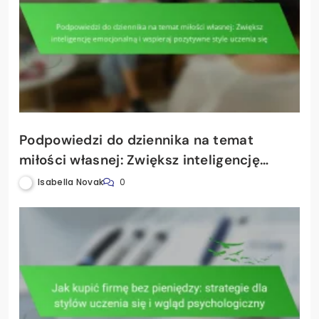
Podpowiedzi do dziennika na temat
miłości własnej: Zwiększ inteligencję
emocjonalną i wspieraj pozytywne style
Isabella Novak
0
uczenia się