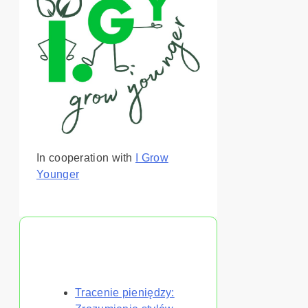
In cooperation with
I Grow
Younger
Może Ci się również
spodobać
Tracenie pieniędzy: