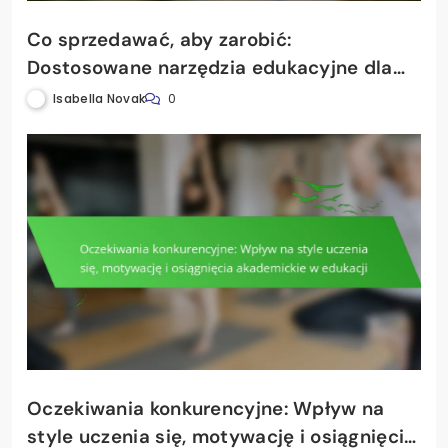
Co sprzedawać, aby zarobić:
Dostosowane narzędzia edukacyjne dla
różnych stylów uczenia się
Isabella Novak
0
Oczekiwania konkurencyjne: Wpływ na
style uczenia się, motywację i osiągnięcia