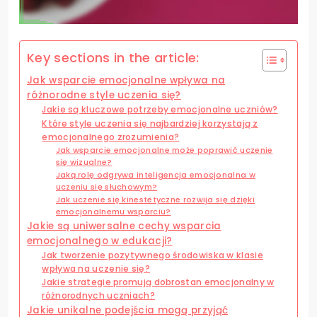
Key sections in the article:
Jak wsparcie emocjonalne wpływa na
różnorodne style uczenia się?
Jakie są kluczowe potrzeby emocjonalne uczniów?
Które style uczenia się najbardziej korzystają z
emocjonalnego zrozumienia?
Jak wsparcie emocjonalne może poprawić uczenie
się wizualne?
Jaką rolę odgrywa inteligencja emocjonalna w
uczeniu się słuchowym?
Jak uczenie się kinestetyczne rozwija się dzięki
emocjonalnemu wsparciu?
Jakie są uniwersalne cechy wsparcia
emocjonalnego w edukacji?
Jak tworzenie pozytywnego środowiska w klasie
wpływa na uczenie się?
Jakie strategie promują dobrostan emocjonalny w
różnorodnych uczniach?
Jakie unikalne podejścia mogą przyjąć