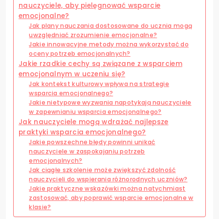
nauczyciele, aby pielęgnować wsparcie
emocjonalne?
Jak plany nauczania dostosowane do ucznia mogą
uwzględniać zrozumienie emocjonalne?
Jakie innowacyjne metody można wykorzystać do
oceny potrzeb emocjonalnych?
Jakie rzadkie cechy są związane z wsparciem
emocjonalnym w uczeniu się?
Jak kontekst kulturowy wpływa na strategie
wsparcia emocjonalnego?
Jakie nietypowe wyzwania napotykają nauczyciele
w zapewnianiu wsparcia emocjonalnego?
Jak nauczyciele mogą wdrażać najlepsze
praktyki wsparcia emocjonalnego?
Jakie powszechne błędy powinni unikać
nauczyciele w zaspokajaniu potrzeb
emocjonalnych?
Jak ciągłe szkolenie może zwiększyć zdolność
nauczycieli do wspierania różnorodnych uczniów?
Jakie praktyczne wskazówki można natychmiast
zastosować, aby poprawić wsparcie emocjonalne w
klasie?