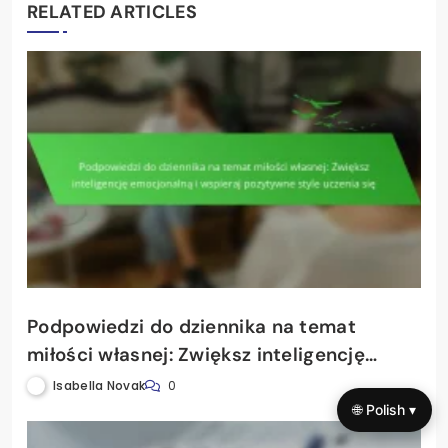
RELATED ARTICLES
Podpowiedzi do dziennika na temat
miłości własnej: Zwiększ inteligencję
emocjonalną i wspieraj pozytywne style
Isabella Novak
0
uczenia się
🌐 Polish ▾