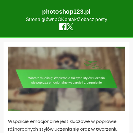
photoshop123.pl
Strona główna
O
Kontakt
Zobacz posty
Skip
to
content
Wsparcie emocjonalne jest kluczowe w poprawie
różnorodnych stylów uczenia się oraz w tworzeniu