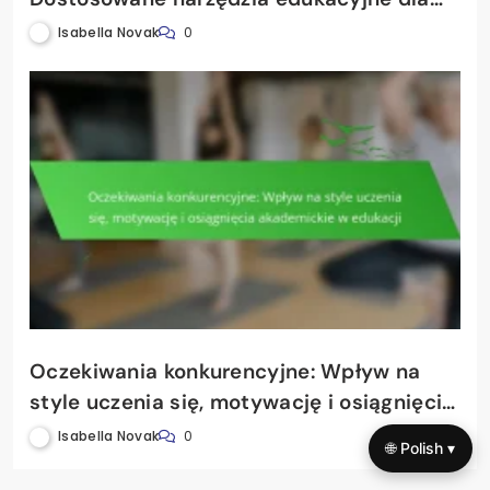
różnych stylów uczenia się
Isabella Novak
0
Oczekiwania konkurencyjne: Wpływ na
style uczenia się, motywację i osiągnięcia
akademickie w edukacji
Isabella Novak
0
🌐 Polish ▾