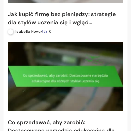
Jak kupić firmę bez pieniędzy: strategie
dla stylów uczenia się i wgląd
psychologiczny
Isabella Novak
0
Co sprzedawać, aby zarobić:
Dostosowane narzędzia edukacyjne dla