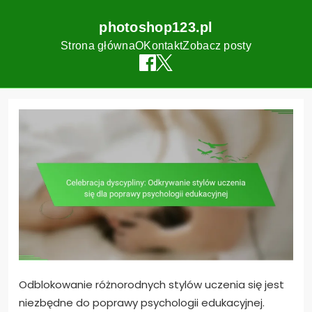
photoshop123.pl
Strona główna
O
Kontakt
Zobacz posty
Skip
to
content
Odblokowanie różnorodnych stylów uczenia się jest
niezbędne do poprawy psychologii edukacyjnej.