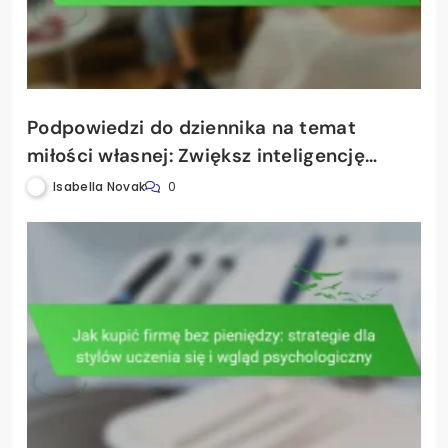
Podpowiedzi do dziennika na temat
miłości własnej: Zwiększ inteligencję
emocjonalną i wspieraj pozytywne style
Isabella Novak
0
uczenia się