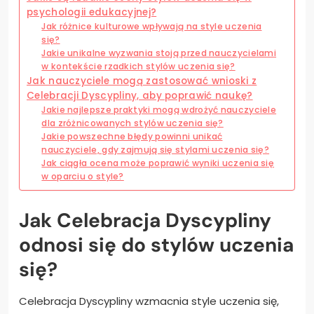
psychologii edukacyjnej?
Jak różnice kulturowe wpływają na style uczenia
się?
Jakie unikalne wyzwania stoją przed nauczycielami
w kontekście rzadkich stylów uczenia się?
Jak nauczyciele mogą zastosować wnioski z
Celebracji Dyscypliny, aby poprawić naukę?
Jakie najlepsze praktyki mogą wdrożyć nauczyciele
dla zróżnicowanych stylów uczenia się?
Jakie powszechne błędy powinni unikać
nauczyciele, gdy zajmują się stylami uczenia się?
Jak ciągła ocena może poprawić wyniki uczenia się
w oparciu o style?
Jak Celebracja Dyscypliny
odnosi się do stylów uczenia
się?
Celebracja Dyscypliny wzmacnia style uczenia się,