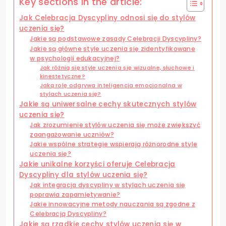
Key sections in the article:
Jak Celebracja Dyscypliny odnosi się do stylów
uczenia się?
Jakie są podstawowe zasady Celebracji Dyscypliny?
Jakie są główne style uczenia się zidentyfikowane
w psychologii edukacyjnej?
Jak różnią się style uczenia się wizualne, słuchowe i
kinestetyczne?
Jaką rolę odgrywa inteligencja emocjonalna w
stylach uczenia się?
Jakie są uniwersalne cechy skutecznych stylów
uczenia się?
Jak zrozumienie stylów uczenia się może zwiększyć
zaangażowanie uczniów?
Jakie wspólne strategie wspierają różnorodne style
uczenia się?
Jakie unikalne korzyści oferuje Celebracja
Dyscypliny dla stylów uczenia się?
Jak integracja dyscypliny w stylach uczenia się
poprawia zapamiętywanie?
Jakie innowacyjne metody nauczania są zgodne z
Celebracją Dyscypliny?
Jakie są rzadkie cechy stylów uczenia się w