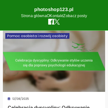
photoshop123.pl
Strona główna
O
Kontakt
Zobacz posty
Skip
Pomoc osobista i rozwój osobisty
to
content
12/08/2025
Celebracja dyscypliny: Odkrywanie