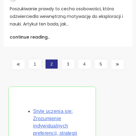
Poszukiwanie prawdy to cecha osobowości, która
odzwierciedla wewnętrzną motywację do eksploracji i
nauki. Artykuł ten bada, jak…
continue reading..
1
2
3
4
5
Odkryj losowy post
Style uczenia się:
Zrozumienie
indywidualnych
preferencji, strategii